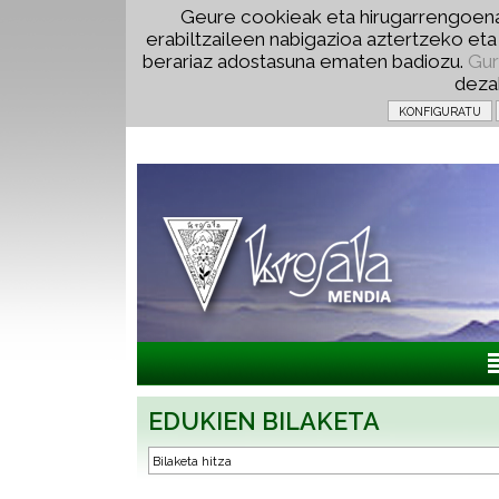
Geure cookieak eta hirugarrengoena
erabiltzaileen nabigazioa aztertzeko et
berariaz adostasuna ematen badiozu.
Gur
deza
EDUKIEN BILAKETA