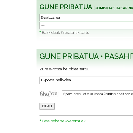
GUNE PRIBATUA
(KOMISIOAK BAKARRIK
*
Bazkideak Kresala-tik sartu
GUNE PRIBATUA • PASAH
Zure e-posta helbidea sartu.
*
Bete beharreko eremuak