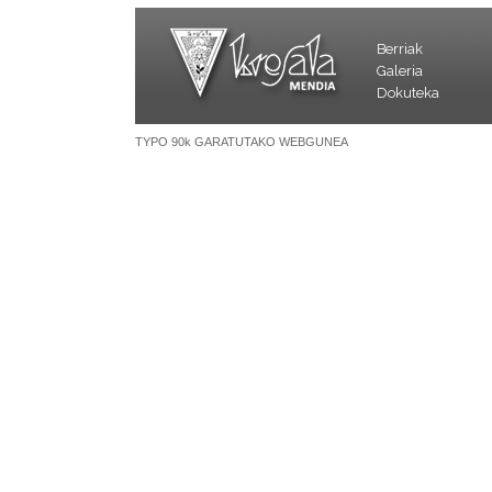
Berriak
Galeria
Dokuteka
TYPO 90k GARATUTAKO WEBGUNEA