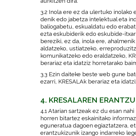
aurkitzen dira
.
3.2
Inola ere ez da ulertuko inolako 
denik edo jabetza intelektual eta in
baliogabetu, eskualdatu edo erabat n
ezta eskubiderik edo eskubide-itxa
bereziki, ez da, inola ere, ahalmeni
aldatzeko, ustiatzeko, erreproduzit
komunikatzeko edo eraldatzeko, KR
berariaz eta idatziz horretarako b
3.3
Ezin daiteke beste web gune bate
ezarri, KRESALAk berariaz eta idat
4. KRESALAREN ERANTZU
4.1
Atarian sartzeak ez du esan nah
horren bitartez eskainitako informaz
eguneratua dagoen egiaztatzera, et
erantzukizunik izango indarreko le