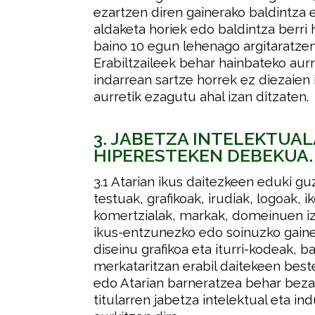
ezartzen diren gainerako baldintza 
aldaketa horiek edo baldintza berri 
baino 10 egun lehenago argitaratzen 
Erabiltzaileek behar hainbateko aur
indarrean sartze horrek ez diezaien 
aurretik ezagutu ahal izan ditzaten
.
3. JABETZA INTELEKTUAL
HIPERESTEKEN DEBEKUA.
3.1
Atarian ikus daitezkeen eduki guzt
testuak, grafikoak, irudiak, logoak, 
komertzialak, markak, domeinuen ize
ikus-entzunezko edo soinuzko gainer
diseinu grafikoa eta iturri-kodeak, ba
merkataritzan erabil daitekeen bes
edo Atarian barneratzea behar bez
titularren jabetza intelektual eta 