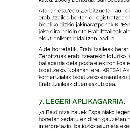
Atarian eta/edo Zerbitzuetan aurre
erabiltzailea bertan erregistratze
bidaliko dizkio jakinarazpenak KRES
joko dira baldin eta Erabiltzaileak 
elektronikora bidaltzen badira
.
Alde horretatik, Erabiltzaileak berar
Zerbitzuak erabiltzearekin loturiko 
baliagarria dela posta elektronikoa 
bidaltzeko. Nolanahi ere, KRESALAk
komertzialak bidaltzeko emandako 
Erabiltzaileak duen eskubidea
.
7. LEGERI APLIKAGARRIA.
7.1 Baldintza hauek Espainiako leger
honetan xedatu ez diren gauzetan h
interpretazio, baliozkotasun eta exe