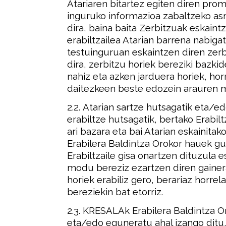
Atariaren bitartez egiten diren pro
inguruko informazioa zabaltzeko as
dira, baina baita Zerbitzuak eskaint
erabiltzailea Atarian barrena nabiga
testuinguruan eskaintzen diren zer
dira, zerbitzu horiek bereziki bazk
nahiz eta azken jarduera horiek, hor
daitezkeen beste edozein arauren 
2.2.
Atarian sartze hutsagatik eta/ed
erabiltze hutsagatik, bertako Erabilt
ari bazara eta bai Atarian eskainitak
Erabilera Baldintza Orokor hauek guz
Erabiltzaile gisa onartzen dituzula 
modu bereziz ezartzen diren gainera
horiek erabiliz gero, berariaz horrel
bereziekin bat etorriz
.
2.3. KRESALA
k Erabilera Baldintza 
eta/edo eguneratu ahal izango ditu