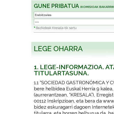
GUNE PRIBATUA
(KOMISIOAK BAKARRIK
*
Bazkideak Kresala-tik sartu
LEGE OHARRA
1. LEGE-INFORMAZIOA. A
TITULARTASUNA.
1.1 “SOCIEDAD GASTRONÓMICA Y 
bere helbidea Euskal Herria 9 kalea
(aurrerantzean, “KRESALA”), Erregist
00112 Inskripzioan, eta bera da www
bidez eskuragarri dagoen Interneteko
titularra, eta horren helburua da, ha