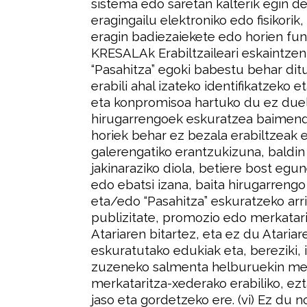
sistema edo saretan kalterik egin d
eragingailu elektroniko edo fisikorik
eragin badiezaiekete edo horien fun
KRESALAk Erabiltzaileari eskaintzen 
“Pasahitza” egoki babestu behar ditu
erabili ahal izateko identifikatzeko
eta konpromisoa hartuko du ez duela
hirugarrengoek eskuratzea baimend
horiek behar ez bezala erabiltzeak e
galerengatiko erantzukizuna, baldi
jakinaraziko diola, betiere bost eg
edo ebatsi izana, baita hirugarrengo 
eta/edo “Pasahitza” eskuratzeko arri
publizitate, promozio edo merkatari
Atariaren bitartez, eta ez du Ataria
eskuratutako edukiak eta, bereziki, 
zuzeneko salmenta helburuekin me
merkataritza-xederako erabiliko, ez
jaso eta gordetzeko ere. (vi) Ez du n