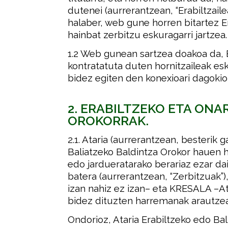
dutenei (aurrerantzean, “Erabiltzail
halaber, web gune horren bitartez Er
hainbat zerbitzu eskuragarri jartzea.
1.2 Web gunean sartzea doakoa da, E
kontratatuta duten hornitzaileak es
bidez egiten den konexioari dagokion
2. ERABILTZEKO ETA ONA
OROKORRAK.
2.1. Ataria (aurrerantzean, besterik g
Baliatzeko Baldintza Orokor hauen 
edo jardueratarako berariaz ezar da
batera (aurrerantzean, “Zerbitzuak”)
izan nahiz ez izan– eta KRESALA –Ata
bidez dituzten harremanak arautze
Ondorioz, Ataria Erabiltzeko edo Ba