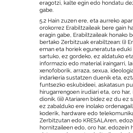
eragotzi, kalte egin edo hondatu d
gabe.
5.2 Hain zuzen ere, eta aurreko apart
orokorrez Erabiltzaileak bere gain 
eragin gabe, Erabiltzaileak honako b
bertako Zerbitzuak erabiltzean: (i) 
eman eta horiek eguneratuta eduki be
sartuko, ez gordeko, ez aldatuko et
informazio edo material iraingarri, l
xenofoborik, arraza, sexua, ideologia
indarkeria sustatzen duenik eta, ezt
funtsezko eskubideei, askatasun publ
hirugarrengoen irudiari eta, oro har,
dionik. (iii) Atariaren bidez ez du e
ez zabalduko ere inolako ordenagailu
koderik, hardware edo telekomunikaz
Zerbitzutan edo KRESALAren, edoze
hornitzaileen edo, oro har, edozein