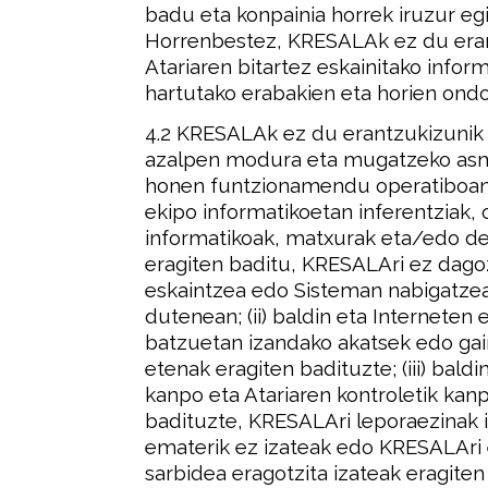
badu eta konpainia horrek iruzur eg
Horrenbestez, KRESALAk ez du eran
Atariaren bitartez eskainitako inform
hartutako erabakien eta horien ond
4.2 KRESALAk ez du erantzukizunik b
azalpen modura eta mugatzeko asmor
honen funtzionamendu operatiboan e
ekipo informatikoetan inferentziak, 
informatikoak, matxurak eta/edo de
eragiten baditu, KRESALAri ez dagoz
eskaintzea edo Sisteman nabigatze
dutenean; (ii) baldin eta Interneten
batzuetan izandako akatsek edo gai
etenak eragiten badituzte; (iii) bal
kanpo eta Atariaren kontroletik kan
badituzte, KRESALAri leporaezinak iz
ematerik ez izateak edo KRESALAri 
sarbidea eragotzita izateak eragiten 