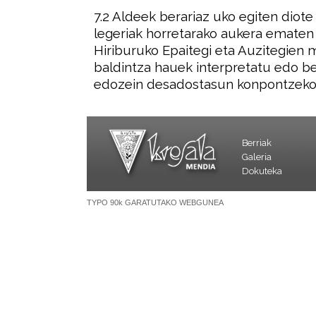
7.2 Aldeek berariaz uko egiten diote
legeriak horretarako aukera ematen 
Hiriburuko Epaitegi eta Auzitegien 
baldintza hauek interpretatu edo be
edozein desadostasun konpontzek
Berriak
Galeria
Dokuteka
TYPO 90k GARATUTAKO WEBGUNEA