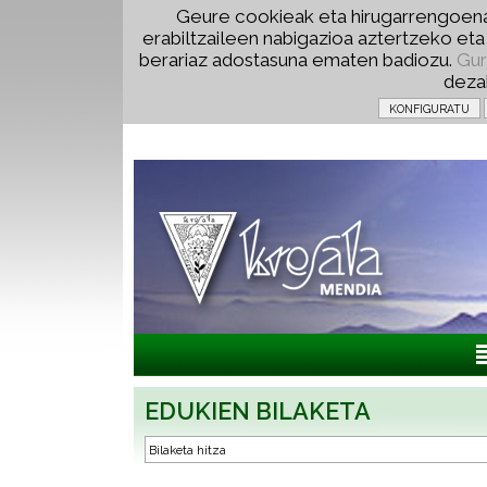
Geure cookieak eta hirugarrengoena
erabiltzaileen nabigazioa aztertzeko et
berariaz adostasuna ematen badiozu.
Gur
deza
EDUKIEN BILAKETA