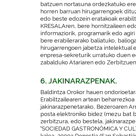
batzuen nortasuna ordezkatuko ere 
horren barruan hirugarrengoek ditu
edo beste edozein eratakoak erabiltz
KRESALAren, bere hornitzaileen edo
informaziorik, programarik edo agiri 
bere erabilerarako baliatuko, baliog
hirugarrengoen jabetza intelektual 
enpresa-sekreturik urratuko duen e
zabalduko Atariaren edo Zerbitzuen 
6. JAKINARAZPENAK.
Baldintza Orokor hauen ondorioeta
Erabiltzailearen artean beharrezkoa
jakinarazpenetarako, Bezeroaren Ar
posta elektroniko bidez (mezu bat b
zerbitzura, edo bestela, jakinarazpen
“SOCIEDAD GASTRONÓMICA Y CULTU
kalea, 20003 Donostia/San Sebastiá