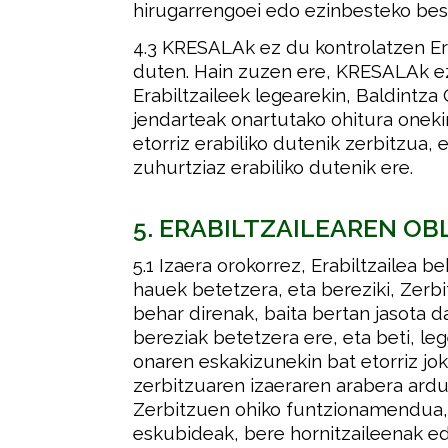
hirugarrengoei edo ezinbesteko best
4.3 KRESALAk ez du kontrolatzen Era
duten. Hain zuzen ere, KRESALAk e
Erabiltzaileek legearekin, Baldintza
jendarteak onartutako ohitura oneki
etorriz erabiliko dutenik zerbitzua
zuhurtziaz erabiliko dutenik ere.
5. ERABILTZAILEAREN OB
5.1 Izaera orokorrez, Erabiltzailea 
hauek betetzera, eta bereziki, Zerb
behar direnak, baita bertan jasota d
bereziak betetzera ere, eta beti, le
onaren eskakizunekin bat etorriz jok
zerbitzuaren izaeraren arabera ardu
Zerbitzuen ohiko funtzionamendu
eskubideak, bere hornitzaileenak ed