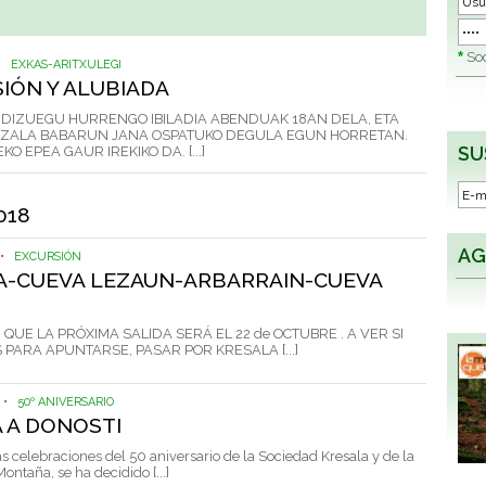
*
Soc
•
EXKAS-ARITXULEGI
IÓN Y ALUBIADA
DIZUEGU HURRENGO IBILADIA ABENDUAK 18AN DELA, ETA
ZALA BABARUN JANA OSPATUKO DEGULA EGUN HORRETAN.
SU
O EPEA GAUR IREKIKO DA. [...]
018
AG
•
EXCURSIÓN
A-CUEVA LEZAUN-ARBARRAIN-CUEVA
UE LA PRÓXIMA SALIDA SERÁ EL 22 de OCTUBRE . A VER SI
 PARA APUNTARSE, PASAR POR KRESALA [...]
•
50º ANIVERSARIO
 A DONOSTI
s celebraciones del 50 aniversario de la Sociedad Kresala y de la
ontaña, se ha decidido [...]