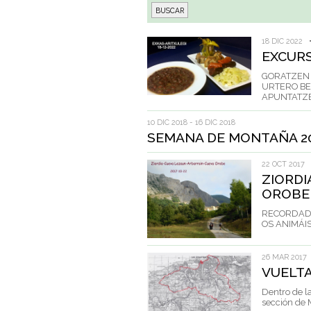
18 DIC 2022
EXCURS
GORATZEN 
URTERO BE
APUNTATZEK
10 DIC 2018 - 16 DIC 2018
SEMANA DE MONTAÑA 2
22 OCT 2017
ZIORDI
OROBE
RECORDAD Q
OS ANIMÁIS
26 MAR 2017
VUELTA
Dentro de la
sección de M