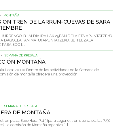
•
MONTAÑA
ION TREN DE LARRUN-CUEVAS DE SARA
TIEMBRE
HURRENGO IBILALDIA IRAILAK 25EAN DELA ETA APUNTATZEKO
TA DAGOELA . ANIMATU! APUNTATZEKO, BETI BEZALA
PASA EDO [...]
•
SEMANA DE KRESALA
CCIÓN MONTAÑA
ala Hora: 20:00 Dentro de las actividades de la Semana de
 comisión de montaña ofrecera una proyección
•
SEMANA DE KRESALA
ERA DE MONTAÑA
otren plaza Easo Hora: 7:45 (para coger el tren que sale a las 7:50.
s) La comisión de Montaña organiza [...]