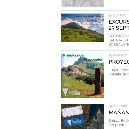
25 SEP 2016
EXCURS
25 SEP
GOGORATU 
EPEA IREKI
KRESALATIK 
29 MAR 2019
PROYE
Lugar: Kres
Kresala, la
19 MAR 2016
MAÑAN
Salida: Eusk
Ser puntuale