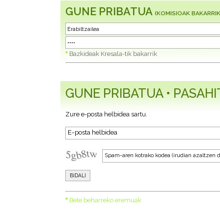
GUNE PRIBATUA
(KOMISIOAK BAKARRIK
*
Bazkideak Kresala-tik bakarrik
GUNE PRIBATUA • PASAH
Zure e-posta helbidea sartu.
*
Bete beharreko eremuak