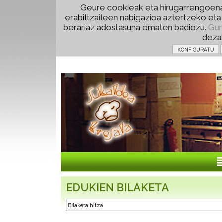
Geure cookieak eta hirugarrengoena
erabiltzaileen nabigazioa aztertzeko et
berariaz adostasuna ematen badiozu.
Gur
deza
EDUKIEN BILAKETA