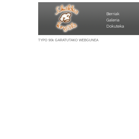
Berriak
Galeria
Dokuteka
TYPO 90k GARATUTAKO WEBGUNEA