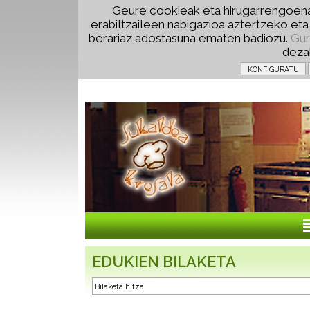
Geure cookieak eta hirugarrengoena
erabiltzaileen nabigazioa aztertzeko et
berariaz adostasuna ematen badiozu.
Gur
deza
EDUKIEN BILAKETA