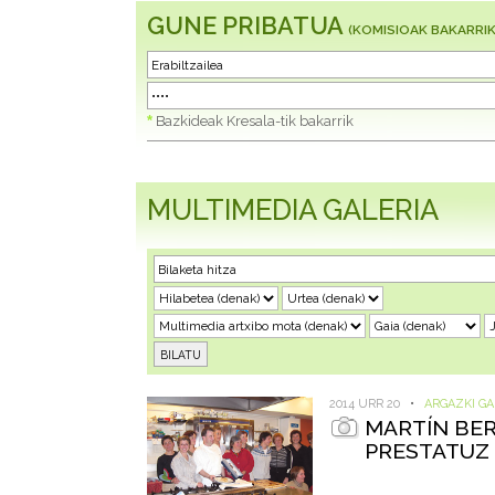
GUNE PRIBATUA
(KOMISIOAK BAKARRIK
*
Bazkideak Kresala-tik bakarrik
MULTIMEDIA GALERIA
2014 URR 20
•
ARGAZKI GA
MARTÍN BER
PRESTATUZ