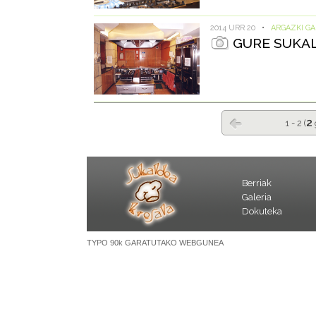
2014 URR 20
•
ARGAZKI GA
GURE SUKAL
2
1 - 2 (
Berriak
Galeria
Dokuteka
TYPO 90k GARATUTAKO WEBGUNEA