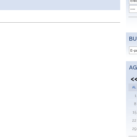
BU
AG
<
AL
1
8
15
22
29