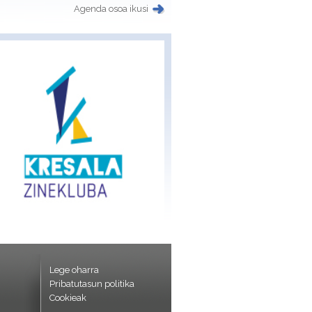
Agenda osoa ikusi
Lege oharra
Pribatutasun politika
Cookieak