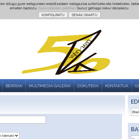
tzen ditugu gure webgunean erabiltzaileen nabigazioa aztertzeko eta hobetzeko, beti
ematen badiozu.
Gure cookieen politikari
buruz gehiago irakur dezakezu.
BERRIAK
MULTIMEDIA GALERIA
DOKUTEKA
KONTAKTUA
G
ED
BA