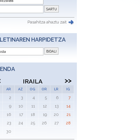
Pasahitza ahaztu zait
LETINAREN HARPIDETZA
ENDA
<
>>
IRAILA
AR
AZ
OG
OR
LR
IG
2
3
4
5
6
7
9
10
11
12
13
14
16
17
18
19
20
21
23
24
25
26
27
28
30