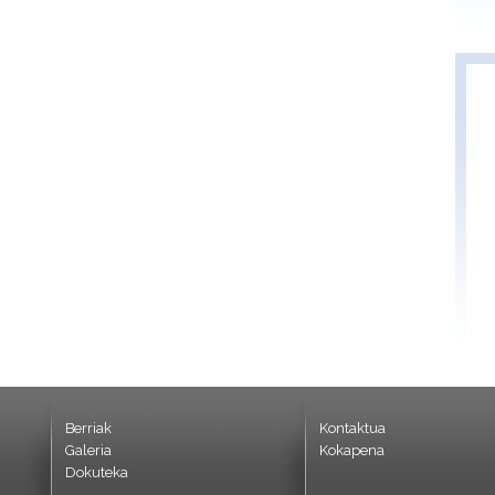
Berriak
Kontaktua
Galeria
Kokapena
Dokuteka