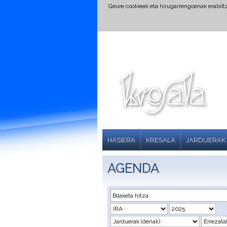
Geure cookieak eta hirugarrengoenak erabil
HASIERA
KRESALA
JARDUERAK
AGENDA