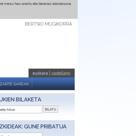
ere mezu hau onartu eta berariaz adostasuna
BERTSIO MUGIKORRA
euskara
castellano
IZARTE SAREAK
UKIEN BILAKETA
ZKIDEAK: GUNE PRIBATUA