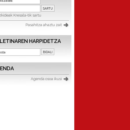
kideak Kresala-tik sartu
Pasahitza ahaztu zait
LETINAREN HARPIDETZA
ENDA
Agenda osoa ikusi