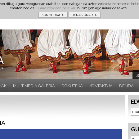
tzen ditugu gure webgunean erabiltzaileen nabigazioa aztertzeko eta hobetzeko, beti
ematen badiozu.
Gure cookieen politikari
buruz gehiago irakur dezakezu.
e
IAK
MULTIMEDIA GALERIA
DOKUTEKA
KONTAKTUA
DENDA
ED
NA
GU