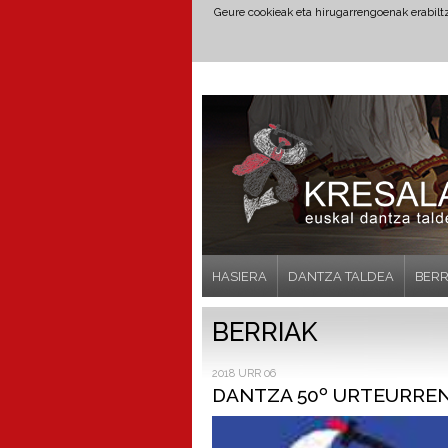
Geure cookieak eta hirugarrengoenak erabil
HASIERA
DANTZA TALDEA
BERR
BERRIAK
2018 URR 06
DANTZA 50º URTEURRE