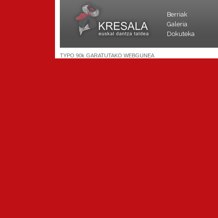
Berriak
Galeria
Dokuteka
TYPO 90k GARATUTAKO WEBGUNEA