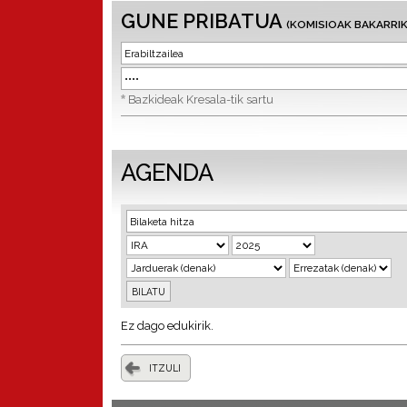
GUNE PRIBATUA
(KOMISIOAK BAKARRIK
*
Bazkideak Kresala-tik sartu
AGENDA
Ez dago edukirik.
ITZULI