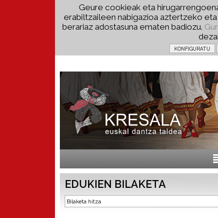
Geure cookieak eta hirugarrengoena
erabiltzaileen nabigazioa aztertzeko et
berariaz adostasuna ematen badiozu.
Gur
deza
EDUKIEN BILAKETA