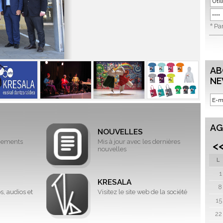
*
Par
AB
NE
AG
NOUVELLES
énements
Mis à jour avec les dernières
<
nouvelles
L
1
KRESALA
8
s, audios et
Visitez le site web de la société
15
22