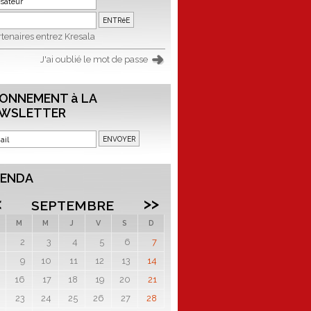
tenaires entrez Kresala
J'ai oublié le mot de passe
ONNEMENT à LA
WSLETTER
ENDA
<
>>
SEPTEMBRE
M
M
J
V
S
D
2
3
4
5
6
7
9
10
11
12
13
14
16
17
18
19
20
21
23
24
25
26
27
28