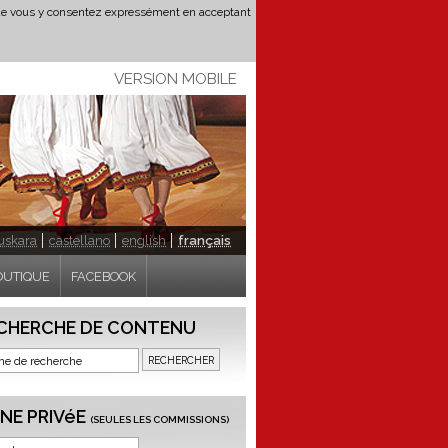
t que vous y consentez expressément en acceptant
VERSION MOBILE
uskara
castellano
english
français
OUTIQUE
FACEBOOK
CHERCHE DE CONTENU
NE PRIVéE
(SEULES LES COMMISSIONS)