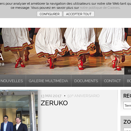
iers pour analyser et améliorer la navigation des utilisateurs sur notre site Web tan
ce message. Vous pouvez en savoir plus sur
notre politique de Cookies
.
e
NOUVELLES
GALERIE MULTIMÉDIA
DOCUMENTS
CONTACT
B
RE
13 MAI 2017
•
50º ANIVERSARIO
ZERUKO
ZO