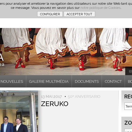
iers pour analyser et améliorer la navigation des utilisateurs sur notre site Web tan
ce message. Vous pouvez en savoir plus sur
notre politique de Cookies
.
e
NOUVELLES
GALERIE MULTIMÉDIA
DOCUMENTS
CONTACT
B
RE
13 MAI 2017
•
50º ANIVERSARIO
ZERUKO
ZO