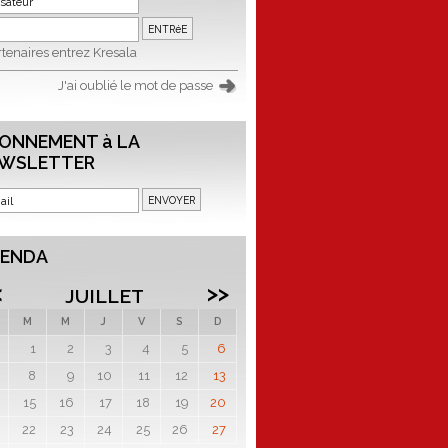
tenaires entrez Kresala
J'ai oublié le mot de passe
ONNEMENT à LA
WSLETTER
ENDA
<
>>
JUILLET
M
M
J
V
S
D
1
2
3
4
5
6
8
9
10
11
12
13
15
16
17
18
19
20
22
23
24
25
26
27