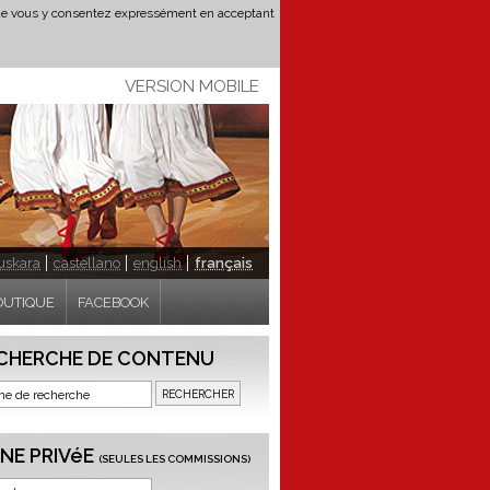
t que vous y consentez expressément en acceptant
VERSION MOBILE
uskara
castellano
english
français
OUTIQUE
FACEBOOK
CHERCHE DE CONTENU
NE PRIVéE
(SEULES LES COMMISSIONS)