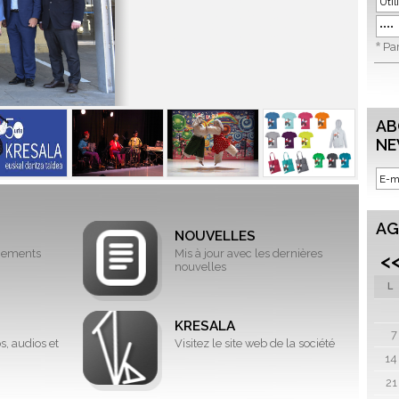
*
Par
AB
NE
AG
NOUVELLES
énements
Mis à jour avec les dernières
<
nouvelles
L
KRESALA
7
s, audios et
Visitez le site web de la société
14
21