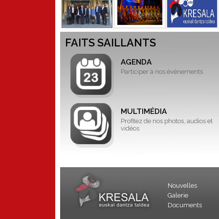
FAITS SAILLANTS
AGENDA
Participer à nos événements
MULTIMÉDIA
Profitez de nos photos, audios et
vidéos
Nouvelles
Galerie
Documents