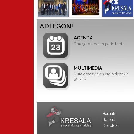
ADI EGON!
AGENDA
Gure jardueretan parte hartu
MULTIMEDIA
Gure argazkiekin eta bideoekin
gozatu
Berriak
Galeria
Dokuteka