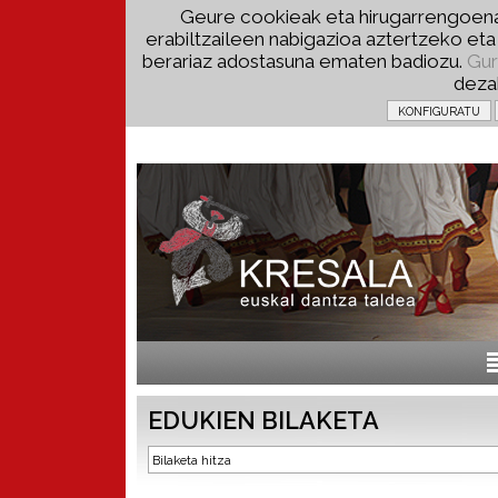
Geure cookieak eta hirugarrengoena
erabiltzaileen nabigazioa aztertzeko et
berariaz adostasuna ematen badiozu.
Gur
deza
EDUKIEN BILAKETA