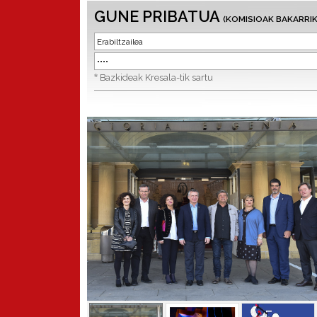
GUNE PRIBATUA
(KOMISIOAK BAKARRIK
*
Bazkideak Kresala-tik sartu