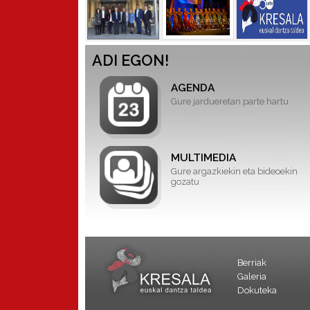
ADI EGON!
AGENDA
Gure jardueretan parte hartu
MULTIMEDIA
Gure argazkiekin eta bideoekin
gozatu
Berriak
Galeria
Dokuteka