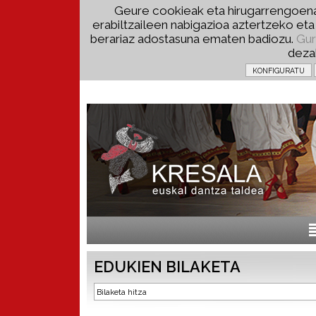
Geure cookieak eta hirugarrengoena
erabiltzaileen nabigazioa aztertzeko et
berariaz adostasuna ematen badiozu.
Gur
deza
EDUKIEN BILAKETA