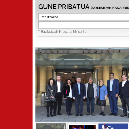
GUNE PRIBATUA
(KOMISIOAK BAKARRIK
*
Bazkideak Kresala-tik sartu