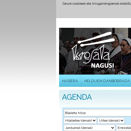
Geure cookieak eta hirugarrengoenak erabil
HASIERA
HELDUEN DANBORRADA
AGENDA