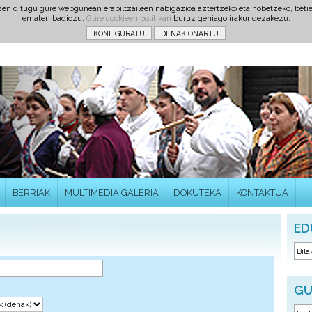
tzen ditugu gure webgunean erabiltzaileen nabigazioa aztertzeko eta hobetzeko, beti
ematen badiozu.
Gure cookieen politikari
buruz gehiago irakur dezakezu.
BERRIAK
MULTIMEDIA GALERIA
DOKUTEKA
KONTAKTUA
ED
GU