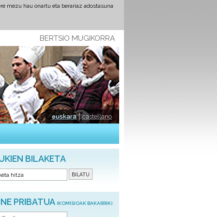
ere mezu hau onartu eta berariaz adostasuna
BERTSIO MUGIKORRA
euskara
castellano
UKIEN BILAKETA
NE PRIBATUA
(KOMISIOAK BAKARRIK)