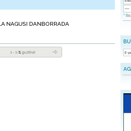
*
Baz
LA NAGUSI DANBORRADA
BU
1
1 - 1 (
guztira)
AG