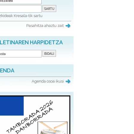
kideak Kresala-tik sartu
Pasahitza ahaztu zait
LETINAREN HARPIDETZA
ENDA
Agenda osoa ikusi