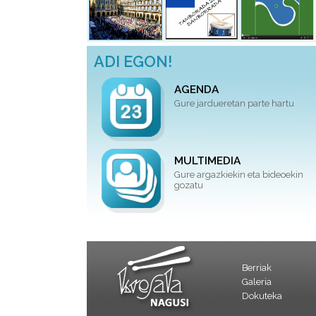
ADI EGON!
AGENDA
Gure jardueretan parte hartu
MULTIMEDIA
Gure argazkiekin eta bideoekin
gozatu
Berriak
Galeria
Dokuteka