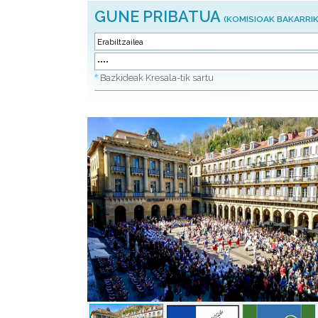
GUNE PRIBATUA
(KOMISIOAK BAKARRIK
*
Bazkideak Kresala-tik sartu