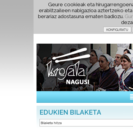
Geure cookieak eta hirugarrengoena
erabiltzaileen nabigazioa aztertzeko et
berariaz adostasuna ematen badiozu.
Gur
deza
EDUKIEN BILAKETA