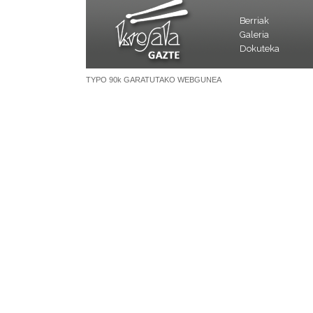
Berriak
Galeria
Dokuteka
TYPO 90k GARATUTAKO WEBGUNEA