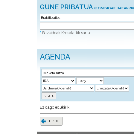
GUNE PRIBATUA
(KOMISIOAK BAKARRIK
*
Bazkideak Kresala-tik sartu
AGENDA
Ez dago edukirik.
ITZULI