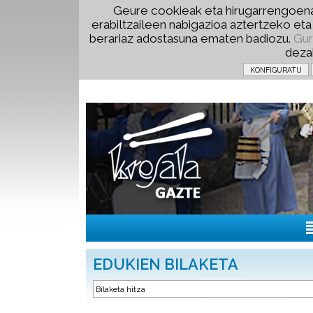
Geure cookieak eta hirugarrengoena
erabiltzaileen nabigazioa aztertzeko et
berariaz adostasuna ematen badiozu.
Gur
deza
EDUKIEN BILAKETA