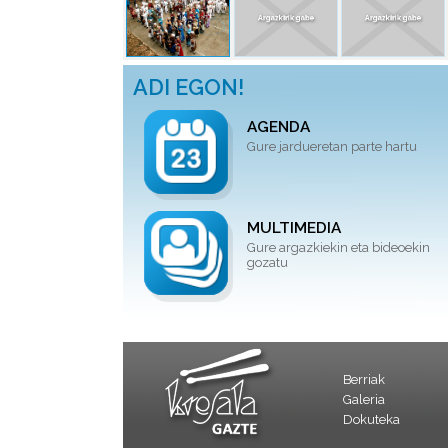
ADI EGON!
AGENDA
Gure jardueretan parte hartu
MULTIMEDIA
Gure argazkiekin eta bideoekin
gozatu
Berriak
Galeria
Dokuteka