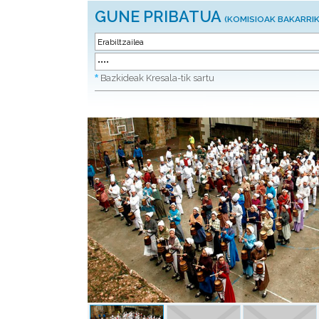
GUNE PRIBATUA
(KOMISIOAK BAKARRIK
*
Bazkideak Kresala-tik sartu