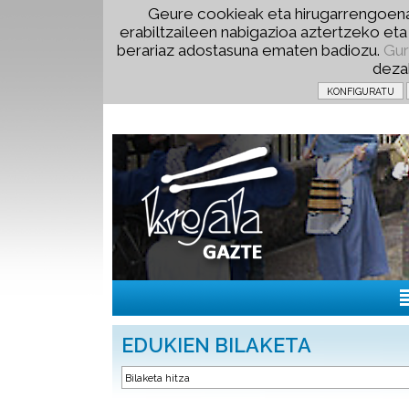
Geure cookieak eta hirugarrengoena
erabiltzaileen nabigazioa aztertzeko et
berariaz adostasuna ematen badiozu.
Gur
deza
EDUKIEN BILAKETA